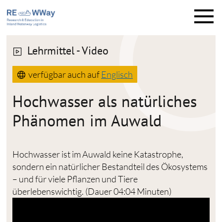
M
e
n
ü
Lehrmittel - Video
verfügbar auch auf
Englisch
Hochwasser als natürliches
Phänomen im Auwald
Hochwasser ist im Auwald keine Katastrophe,
sondern ein natürlicher Bestandteil des Ökosystems
– und für viele Pflanzen und Tiere
überlebenswichtig. (Dauer 04:04 Minuten)