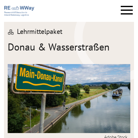
M
e
n
ü
Lehrmittelpaket
Donau & Wasserstraßen
Adobe Stock