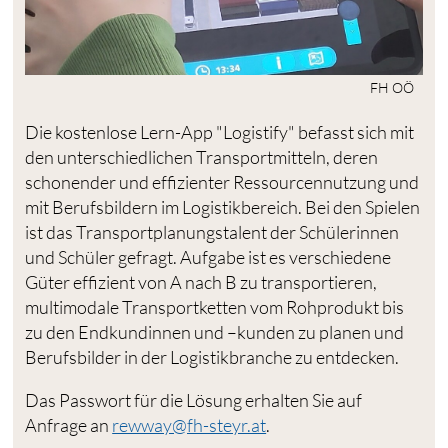
FH OÖ
Die kostenlose Lern-App "Logistify" befasst sich mit
den unterschiedlichen Transportmitteln, deren
schonender und effizienter Ressourcennutzung und
mit Berufsbildern im Logistikbereich. Bei den Spielen
ist das Transportplanungstalent der Schülerinnen
und Schüler gefragt. Aufgabe ist es verschiedene
Güter effizient von A nach B zu transportieren,
multimodale Transportketten vom Rohprodukt bis
zu den Endkundinnen und –kunden zu planen und
Berufsbilder in der Logistikbranche zu entdecken.
Das Passwort für die Lösung erhalten Sie auf
Anfrage an
rewway@fh-steyr.at
.